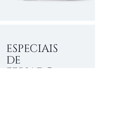
ESPECIAIS
DE
FERIADO
Sou um parágrafo. Clique aqui para
editar e adicionar o seu próprio
texto. É fácil! Basta clicar em "Editar
Texto" ou clicar duas vezes sobre
mim e você poderá adicionar o seu
próprio conteúdo.